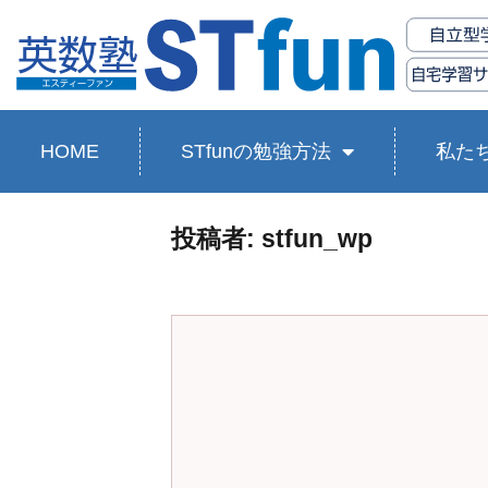
HOME
STfunの勉強方法
私た
投稿者:
stfun_wp