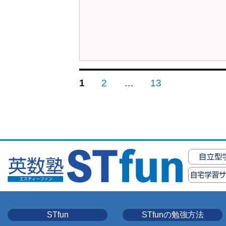
1
2
…
13
STfun
STfunの勉強方法