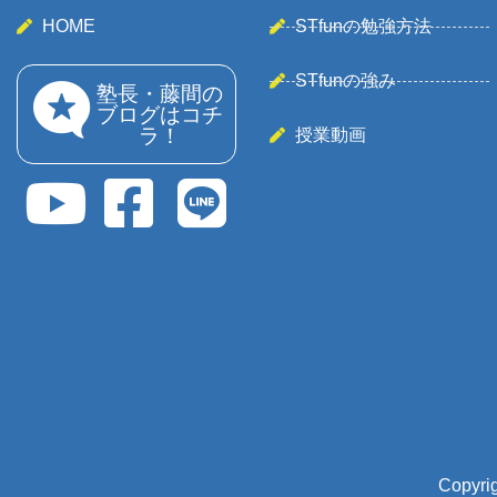
HOME
STfunの勉強方法
STfunの強み
塾長・藤間の
ブログはコチ
ラ！
授業動画
Copyri