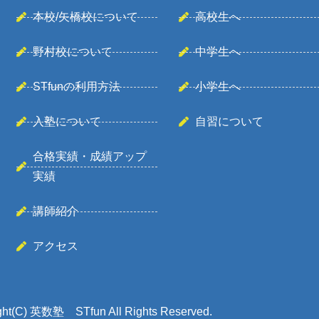
本校/矢橋校について
高校生へ
野村校について
中学生へ
STfunの利用方法
小学生へ
入塾について
自習について
合格実績・成績アップ
実績
講師紹介
アクセス
ght(C) 英数塾 STfun All Rights Reserved.