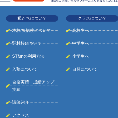
私たちについて
クラスについて
本校/矢橋校について
高校生へ
野村校について
中学生へ
STfunの利用方法
小学生へ
入塾について
自習について
合格実績・成績アップ
実績
講師紹介
アクセス