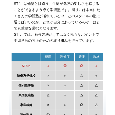
STfunは他塾とは違う、生徒が勉強の楽しさを感じる
ことができるよう導く学習塾です。周りには本当にた
くさんの学習塾が溢れている中、どのスタイルの塾に
通えばいいのか、どれが自分にあっているのか、はと
ても重要な選択となります。
STfunでは、勉強方法だけではなく様々なポイントで
学習意欲の向上のための取り組みを行っています。
費用
理解度
管理
教材
STfun
○
◎
◎
○
映像系予備校
×
○
△
○
個別指導塾
×
○
△
△
集団授業塾
△
○
△
△
家庭教師
×
○
◎
△
通信教材
◎
×
×
○