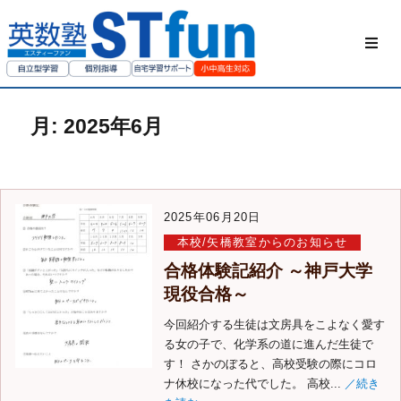
HOME
月:
2025年6月
STfunの勉強方
私たちについて
2025年06月20日
ご家庭の方へ
本校/矢橋教室からのお知らせ
合格体験記紹介 ～神戸大学
現役合格～
授業動画
今回紹介する生徒は文房具をこよなく愛す
お問い合わせ
る女の子で、化学系の道に進んだ生徒で
す！ さかのぼると、高校受験の際にコロ
ナ休校になった代でした。 高校...
／続き