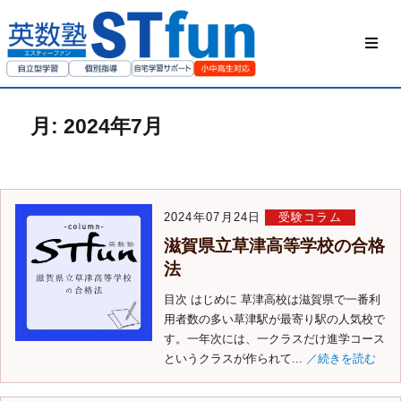
HOME
月:
2024年7月
STfunの勉強方
私たちについて
2024年07月24日
受験コラム
ご家庭の方へ
滋賀県立草津高等学校の合格
法
授業動画
目次 はじめに 草津高校は滋賀県で一番利
用者数の多い草津駅が最寄り駅の人気校で
す。一年次には、一クラスだけ進学コース
お問い合わせ
というクラスが作られて...
／続きを読む