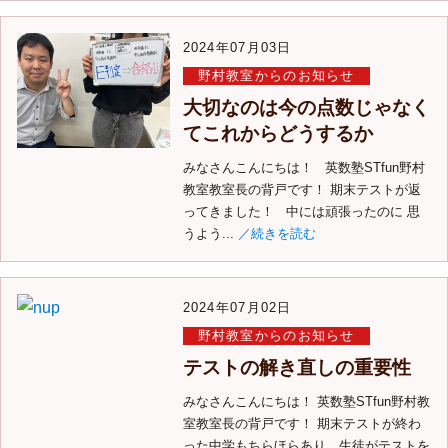
2024年07月03日
野村教室からのお知らせ
大切なのは今の点数じゃなく
てこれからどうするか
みなさんこんにちは！ 英数塾STfun野村
教室教室長の背戸です！ 期末テストが返
ってきました！ 中には頑張ったのに 思
うよう...
／続きを読む
2024年07月02日
野村教室からのお知らせ
テストの解き直しの重要性
みなさんこんにちは！ 英数塾STfun野村教
室教室長の背戸です！ 期末テストが終わ
った中学もちらほらあり、生徒がテストを