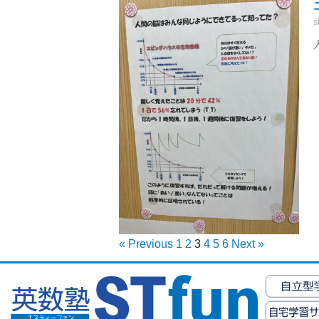
s
« Previous
1
2
3
4
5
6
Next »