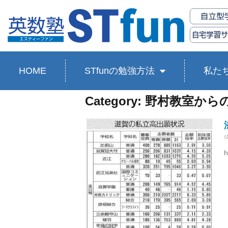
HOME
STfunの勉強方法
私た
Category: 野村教室か
s
h