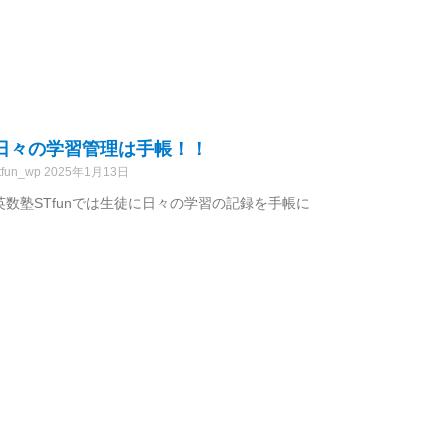
日々の学習管理は手帳！！
tfun_wp
2025年1月13日
英数塾STfunでは生徒に日々の学習の記録を手帳に