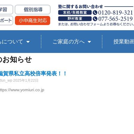
ちについて
ご家庭の方へ
授業動
らのお知らせ
滋賀県私立高校倍率発表！！
tfun_wp
2025年1月22日
ttps://www.yomiuri.co.jp