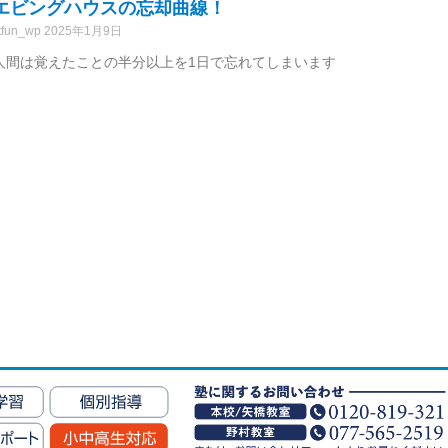
エビングハウスの忘却曲線！
tfun_wp
2025年1月9日
人間は覚えたことの半分以上を1日で忘れてしまいます