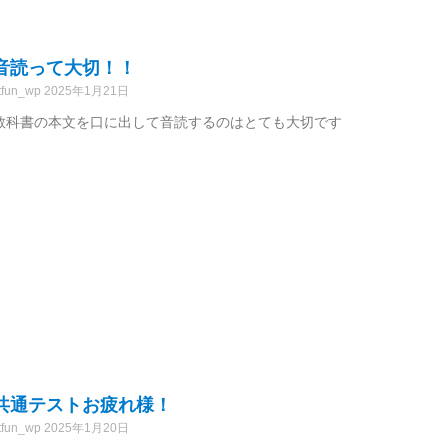
音読って大切！！
tfun_wp
2025年1月21日
教科書の本文を口に出して音読するのはとても大切です
共通テストお疲れ様！
tfun_wp
2025年1月20日