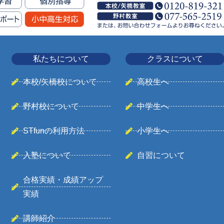
私たちについて
クラスについて
本校/矢橋校について
高校生へ
野村校について
中学生へ
STfunの利用方法
小学生へ
入塾について
自習について
合格実績・成績アップ
実績
講師紹介