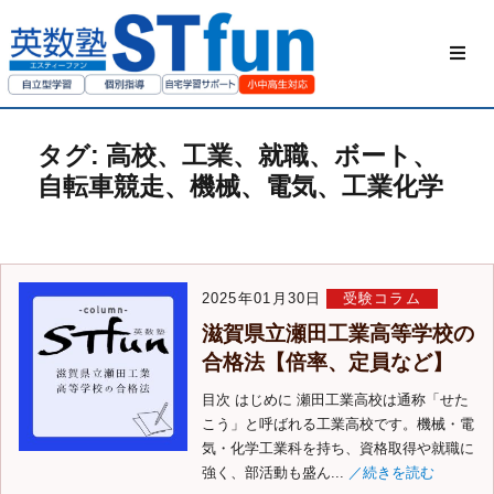
HOME
タグ:
高校、工業、就職、ボート、
STfunの勉強方
自転車競走、機械、電気、工業化学
私たちについて
ご家庭の方へ
2025年01月30日
受験コラム
滋賀県立瀬田工業高等学校の
合格法【倍率、定員など】
授業動画
目次 はじめに 瀬田工業高校は通称「せた
お問い合わせ
こう」と呼ばれる工業高校です。機械・電
気・化学工業科を持ち、資格取得や就職に
強く、部活動も盛ん...
／続きを読む