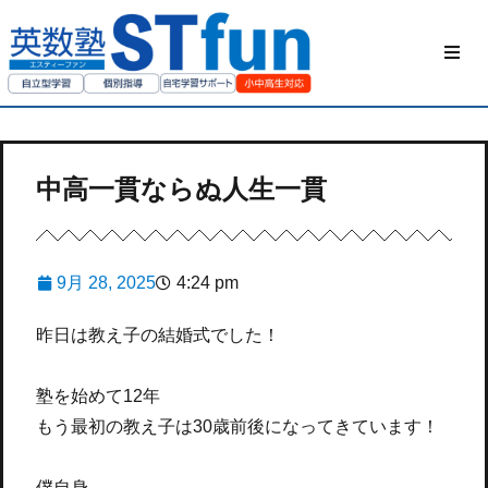
HOME
STfunの勉強方
中高一貫ならぬ人生一貫
私たちについて
9月 28, 2025
4:24 pm
ご家庭の方へ
昨日は教え子の結婚式でした！
授業動画
塾を始めて12年
お問い合わせ
もう最初の教え子は30歳前後になってきています！
僕自身