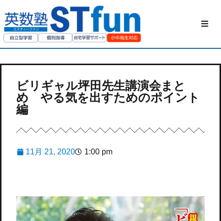
HOME
STfunの勉強方
ビリギャル坪田先生講演会まと
め やる気を出すためのポイント
私たちについて
編
ご家庭の方へ
11月 21, 2020
1:00 pm
授業動画
お問い合わせ