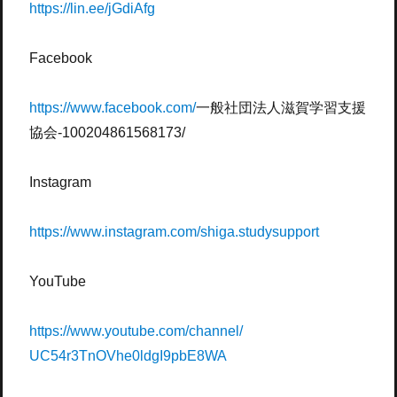
https://lin.ee/jGdiAfg
Facebook
https://www.facebook.com/
一般社団法
人滋賀学習支援
協会-100204861568173/
Instagram
https://www.instagram.com/
shiga.studysupport
YouTube
https://www.youtube.com/
channel/
UC54r3TnOVhe0ldgI9pbE8WA